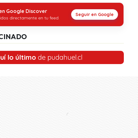
 en Google Discover
Seguir en Google
idos directamente en tu feed.
CINADO
uí lo último
de pudahuel.cl