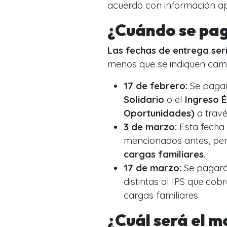
acuerdo con información a
¿Cuándo se pag
Las fechas de entrega serí
menos que se indiquen cambi
17 de febrero:
Se pagar
Solidario
o el
Ingreso É
Oportunidades)
a trav
3 de marzo:
Esta fecha 
mencionados antes, per
cargas familiares
.
17 de marzo:
Se pagar
distintas al IPS que cob
cargas familiares.
¿Cuál será el m