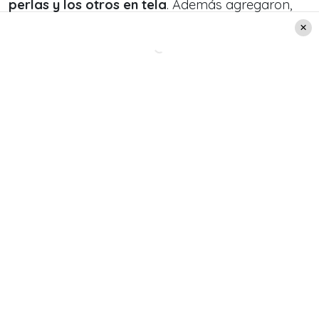
perlas y los otros en tela
. Además agregaron,
que fue un trabajo realizado a mano para
asegurar su calidad y fue hecho por Angélica
Dinen, una prestigiosa artesana.
Leer también:
Noche de mujeres en Viña
2025: Revisa como se vivió la
segunda jornada en la Quinta
Vergara
En cuanto al diseñador, este declaró: «Queríamos
crear una pieza que fuera visualmente
impactante y que también transmitiera elegancia
y sofisticación.
Al combinar perlas de diferentes