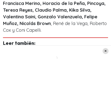
Francisca Merino, Horacio de la Peña, Pincoya,
Teresa Reyes, Claudio Palma, Kika Silva,
Valentina Saini, Gonzalo Valenzuela, Felipe
Muñoz, Nicolás Brown
, René de la Vega, Roberto
Cox y Coni Capelli.
Leer también:
Negro Piñera es ingresado de
urgencia: Será trasladado
desde el hospital de
Villarrica a UTI en Temuco
Nueva temporada de La Divina
Comida