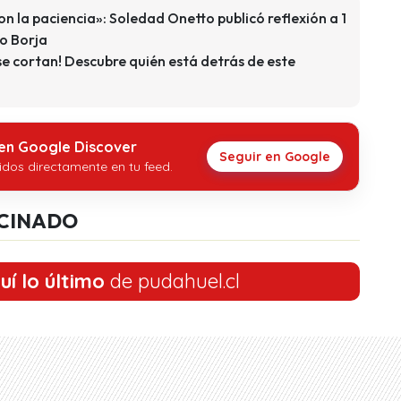
on la paciencia»: Soledad Onetto publicó reflexión a 1
jo Borja
e cortan! Descubre quién está detrás de este
 en Google Discover
Seguir en Google
idos directamente en tu feed.
CINADO
uí lo último
de pudahuel.cl