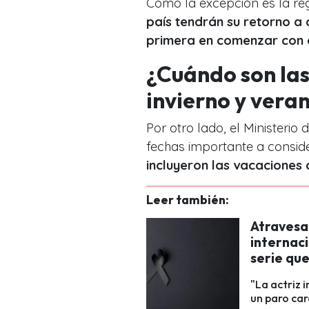
Como la excepción es la reg
país tendrán su retorno a 
primera en comenzar con e
¿Cuándo son la
invierno y vera
Por otro lado, el Ministerio
fechas importante a conside
incluyeron las vacaciones d
Leer también:
Atravesa
internaci
serie que
"La actriz i
un paro car