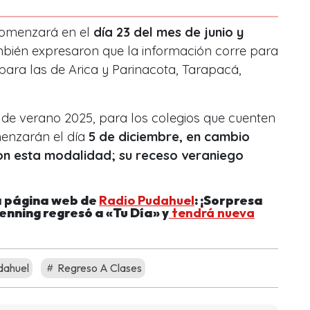
comenzará en el
día 23 del mes de junio y
ién expresaron que la información corre para
para las de Arica y Parinacota, Tarapacá,
 de verano 2025, para los colegios que cuenten
enzarán el día
5 de diciembre, en cambio
on esta modalidad; su receso veraniego
.
a página web de
Radio Pudahuel
: ¡Sorpresa
enning regresó a «Tu Día» y
tendrá nueva
dahuel
Regreso A Clases