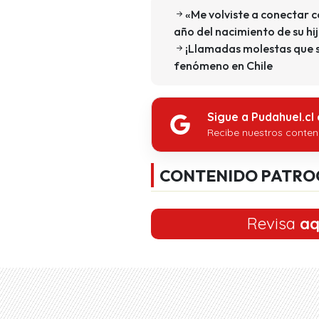
«Me volviste a conectar c
año del nacimiento de su hi
¡Llamadas molestas que s
fenómeno en Chile
Sigue a Pudahuel.cl
Recibe nuestros conten
CONTENIDO PATRO
Revisa
aq