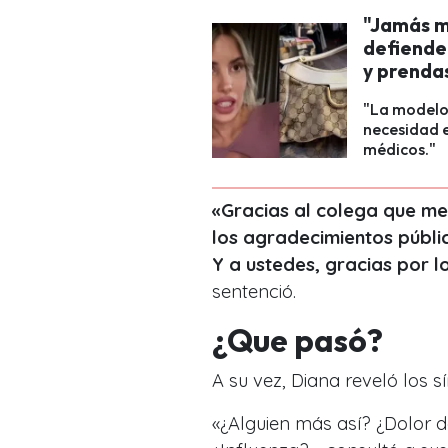
"Jamás m
defiende 
y prenda
"La modelo
necesidad e
médicos."
«Gracias al colega que me
los agradecimientos públic
Y a ustedes, gracias por 
sentenció.
¿Que pasó?
A su vez, Diana reveló los s
«¿Alguien más así? ¿Dolor d