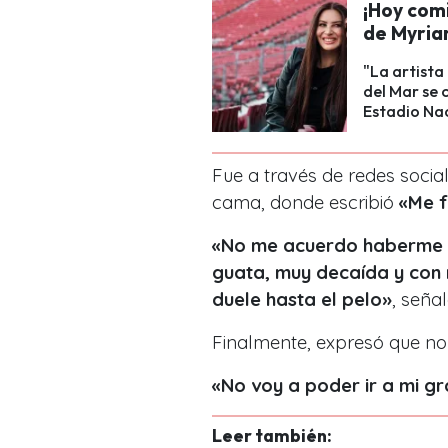
¡Hoy com
de Myria
"La artista
del Mar se 
Estadio Nac
Fue a través de redes social
cama, donde escribió
«Me f
«No me acuerdo haberme s
guata, muy decaída y con m
duele hasta el pelo»
, señal
Finalmente, expresó que no 
«No voy a poder ir a mi g
Leer también: