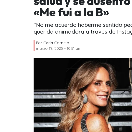
salud y se ausentó
«Me fui a la B»
"No me acuerdo haberme sentido peor e
querida animadora a través de Insta
Por
Carla Cornejo
marzo 19, 2025 - 10:51 am