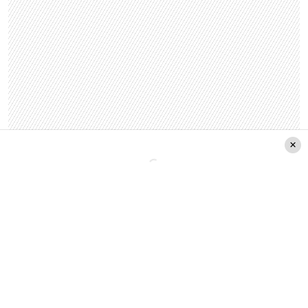
La proteína de chía no solo ofrece una solución
ante estos desafíos, sino que
además aporta
beneficios funcionales que ninguna otra
proteína vegetal logra igualar.
Leer también:
¿Lluvia en Santiago?
Meteoróloga de TVN revela