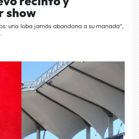
evo recinto y
r show
os: una loba jamás abandona a su manada",
.