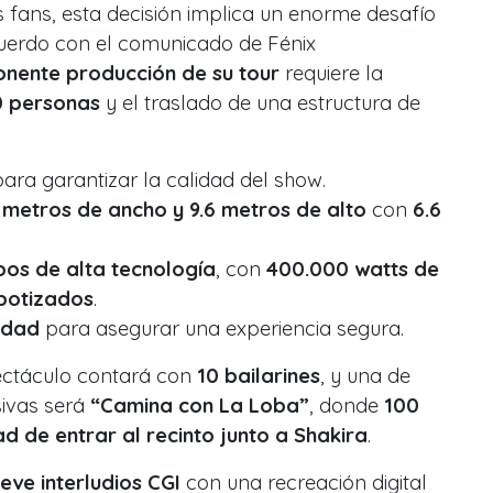
s fans, esta decisión implica un enorme desafío
acuerdo con el comunicado de Fénix
nente producción de su tour
requiere la
0 personas
y el traslado de una estructura de
ara garantizar la calidad del show.
 metros de ancho y 9.6 metros de alto
con
6.6
pos de alta tecnología
, con
400.000 watts de
botizados
.
idad
para asegurar una experiencia segura.
ctáculo contará con
10 bailarines
, y una de
sivas será
“Camina con La Loba”
, donde
100
d de entrar al recinto junto a Shakira
.
eve interludios CGI
con una recreación digital