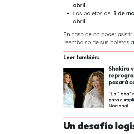
abril
.
Los boletos del
3 de m
abril
.
En caso de no poder asistir 
reembolso de sus boletos a
Leer también:
Shakira v
reprogra
pasará c
"La "loba" 
para cumpli
Nacional."
Un desafío log