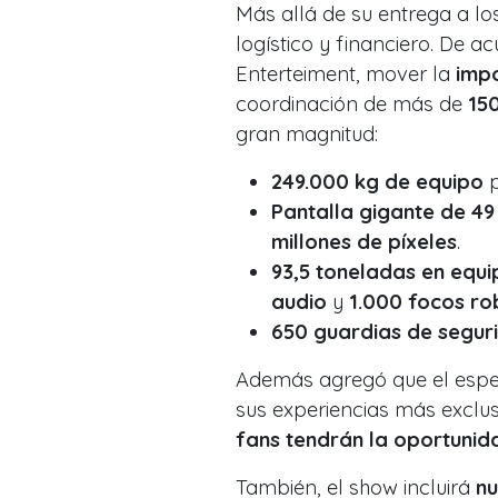
Más allá de su entrega a lo
logístico y financiero. De 
Enterteiment, mover la
impo
coordinación de más de
15
gran magnitud:
249.000 kg de equipo
p
Pantalla gigante de 49
millones de píxeles
.
93,5 toneladas en equi
audio
y
1.000 focos ro
650 guardias de segur
Además agregó que el espe
sus experiencias más exclu
fans tendrán la oportunida
También, el show incluirá
nu