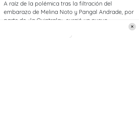
A raíz de la polémica tras la filtración del
embarazo de Melina Noto y Pangal Andrade, por
parte de «la Quintrala», surgió un nuevo
escándalo.
Sergio Rojas
confesó en el panel de «Qué te lo
digo»,
que aquella entrevista fue pauteada y «un
show».