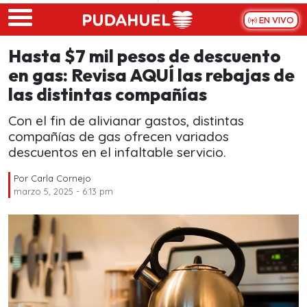
Skip to main content
EN VIVO
Hasta $7 mil pesos de descuento
en gas: Revisa AQUÍ las rebajas de
las distintas compañías
Con el fin de alivianar gastos, distintas
compañías de gas ofrecen variados
descuentos en el infaltable servicio.
Por
Carla Cornejo
marzo 5, 2025 - 6:13 pm