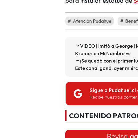
para instalar estatua de
S
Atención Pudahuel
Benefi
VIDEO | Imitó a George Ha
Kramer en Mi Nombre Es
¡Se quedó con el primer l
Este canal ganó, ayer miér
Sigue a Pudahuel.cl
Recibe nuestros conten
CONTENIDO PATRO
Revisa
aq