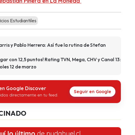
ebastián Piñera en La Moneda
cios Estudiantiles
rris y Pablo Herrera: Así fue la rutina de Stefan
ugar con 12,5 puntos! Rating TVN, Mega, CHV y Canal 13:
coles 12 de marzo
 en Google Discover
Seguir en Google
idos directamente en tu feed.
CINADO
uí lo último
de pudahuel.cl