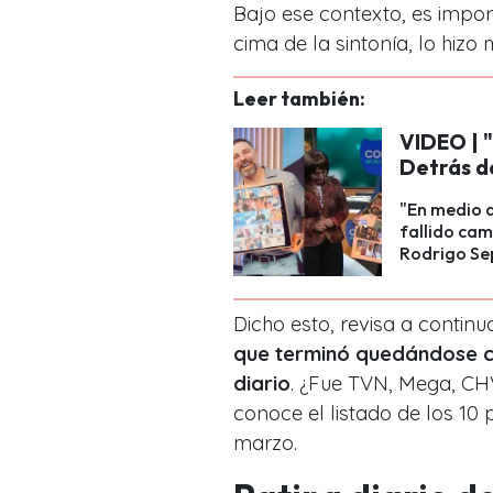
Bajo ese contexto, es impor
cima de la sintonía, lo hizo
Leer también:
VIDEO | "
Detrás d
"En medio d
fallido cam
Rodrigo Se
Dicho esto, revisa a contin
que terminó quedándose co
diario
. ¿Fue TVN, Mega, CHV
conoce el listado de los 10
marzo.