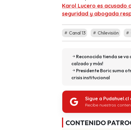
Karol Lucero es acusado d
seguridad y abogada resp
Canal 13
Chilevisión
Reconocida tienda se va d
calzado y más!
Presidente Boric suma otr
crisis institucional
Sigue a Pudahuel.cl
Recibe nuestros conten
CONTENIDO PATRO