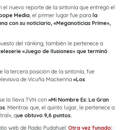
 el nuevo reporte de la sintonía que entregó el
Ibope Media
, el primer lugar fue para
la
na con su noticiario, «Meganoticias Prime»,
puesto del ránking, también le pertenece a
teleserie «Juego de Ilusiones» que terminó
 la tercera posición de la sintonía, fue
elevisiva de Vicuña Mackenna
«Los
 se lo lleva TVN con
«Mi Nombre Es: La Gran
os
. Mientras que, el quinto lugar, le pertenece a
ral», q
ue obtuvo 9,6 puntos.
itio web de Radio Pudahuel:
Otra vez funado: