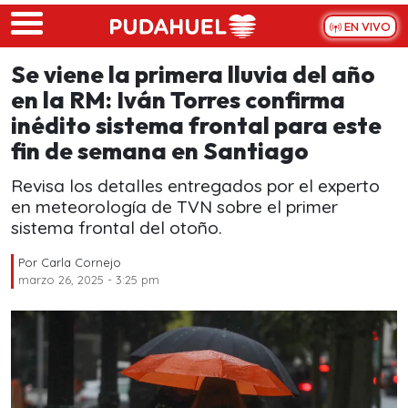
Skip to main content
EN VIVO
Se viene la primera lluvia del año
en la RM: Iván Torres confirma
inédito sistema frontal para este
fin de semana en Santiago
Revisa los detalles entregados por el experto
en meteorología de TVN sobre el primer
sistema frontal del otoño.
Por
Carla Cornejo
marzo 26, 2025 - 3:25 pm