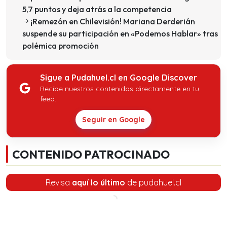
5,7 puntos y deja atrás a la competencia
¡Remezón en Chilevisión! Mariana Derderián
suspende su participación en «Podemos Hablar» tras
polémica promoción
Sigue a Pudahuel.cl en Google Discover
Recibe nuestros contenidos directamente en tu
feed.
Seguir en Google
CONTENIDO PATROCINADO
Revisa
aquí lo último
de pudahuel.cl