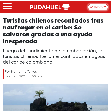
Skip to main content
EN VIVO
Turistas chilenos rescatados tras
naufragar en el caribe: Se
salvaron gracias a una ayuda
inesperada
Luego del hundimiento de la embarcación, los
turistas chilenos fueron encontrados en aguas
del caribe colombiano.
Por
Katherine Torres
marzo 3, 2025 - 5:50 pm