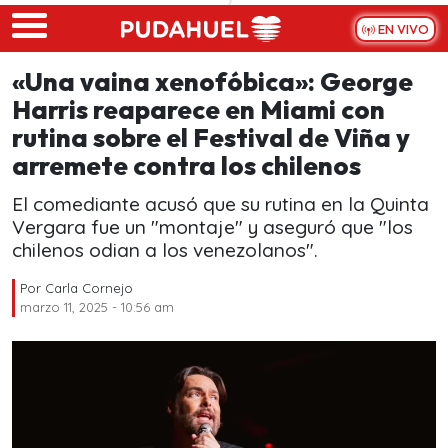
Skip to main content
EN VIVO
«Una vaina xenofóbica»: George
Harris reaparece en Miami con
rutina sobre el Festival de Viña y
arremete contra los chilenos
El comediante acusó que su rutina en la Quinta
Vergara fue un "montaje" y aseguró que "los
chilenos odian a los venezolanos".
Por
Carla Cornejo
marzo 11, 2025 - 10:56 am