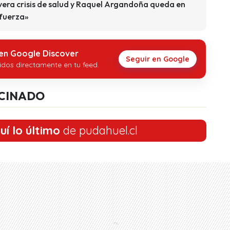
era crisis de salud y Raquel Argandoña queda en
 fuerza»
 en Google Discover
Seguir en Google
idos directamente en tu feed.
CINADO
uí lo último
de pudahuel.cl