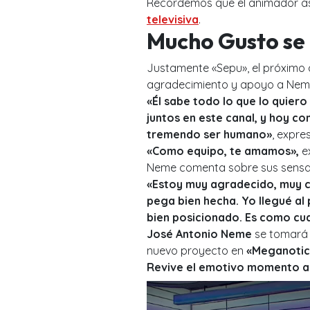
Recordemos que el animador as
televisiva
.
Mucho Gusto se
Justamente «Sepu», el próximo 
agradecimiento y apoyo a Nem
«Él sabe todo lo que lo quier
juntos en este canal, y hoy co
tremendo ser humano»
, expre
«Como equipo, te amamos»,
ex
Neme comenta sobre sus sensaci
«Estoy muy agradecido, muy co
pega bien hecha. Yo llegué al
bien posicionado. Es como cua
José Antonio Neme
se tomará
nuevo proyecto en
«Meganotici
Revive el emotivo momento a 