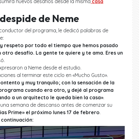
umirá nuevos desafíos desde la misma
casa
 despide de Neme
conductor del programa, le dedicó palabras de
e:
o y respeto por todo el tiempo que hemos pasado
n otro desafío. La gente te quiere y te ama. Eres un
só.
presaron a Neme desde el estudio.
ones al terminar este ciclo en «Mucho Gusto».
ntento y muy tranquilo; con la sensación de la
 programa cuando era otro, y dejé al programa
ndo a un arquitecto le queda bien la casa»
.
 una semana de descanso antes de comenzar su
as Prime» el próximo lunes 17 de febrero
.
continuación: