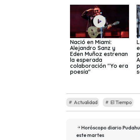
Nació en Miami:
L
Alejandro Sanz y
e
Eden Muñoz estrenan
p
la esperada
A
colaboración "Yo era
p
poesía"
s
Actualidad
El Tiempo
Horóscopo diario Pudahue
este martes