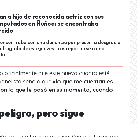
n a hijo de reconocida actriz con sus
mputados en Ñuñoa: se encontraba
ecido
e encontraba con una denuncia por presunta desgracia
adrugada de este jueves, tras reportarse como
do."
 oficialmente que este nuevo cuadro esté
panelista señaló que
«lo que me cuentan es
con lo que le pasó en su momento, cuando
peligro, pero sigue
ión médica ha sido positiva. Según informaron