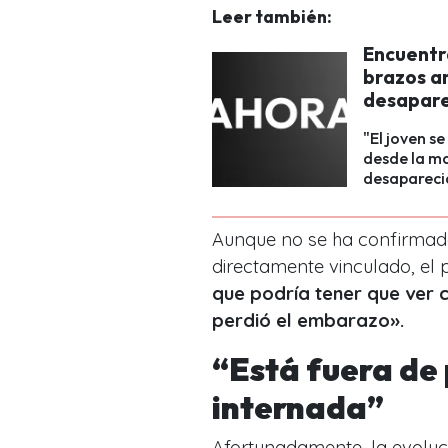
Leer también:
Encuentra
brazos a
desapar
"El joven s
desde la m
desapareci
Aunque no se ha confirmado
directamente vinculado, el 
que podría tener que ver 
perdió el embarazo».
“Está fuera de 
internada”
Afortunadamente, la evoluc