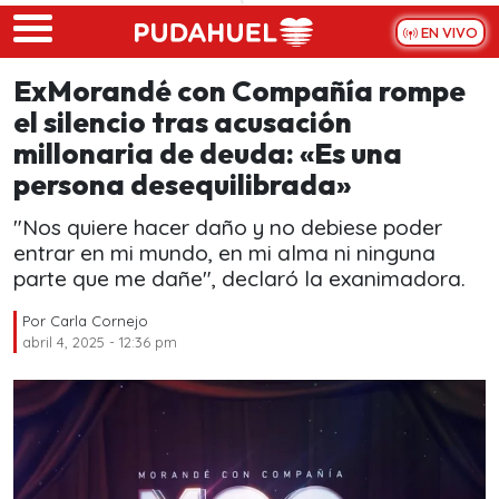
Skip to main content
EN VIVO
ExMorandé con Compañía rompe
el silencio tras acusación
millonaria de deuda: «Es una
persona desequilibrada»
"Nos quiere hacer daño y no debiese poder
entrar en mi mundo, en mi alma ni ninguna
parte que me dañe", declaró la exanimadora.
Por
Carla Cornejo
abril 4, 2025 - 12:36 pm