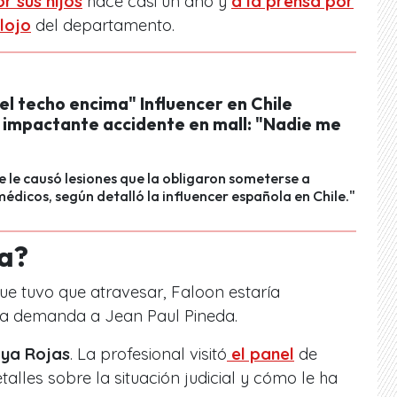
r sus hijos
hace casi un año y
a la prensa por
lojo
del departamento.
el techo encima" Influencer en Chile
 impactante accidente en mall: "Nadie me
te le causó lesiones que la obligaron someterse a
dicos, según detalló la influencer española en Chile."
a?
ue tuvo que atravesar, Faloon estaría
na demanda a Jean Paul Pineda.
Lya Rojas
. La profesional visitó
el panel
de
alles sobre la situación judicial y cómo le ha