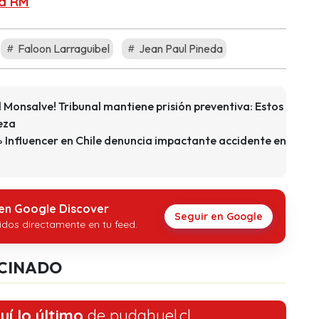
la RM
Faloon Larraguibel
Jean Paul Pineda
 Monsalve! Tribunal mantiene prisión preventiva: Estos
eza
» Influencer en Chile denuncia impactante accidente en
 en Google Discover
Seguir en Google
idos directamente en tu feed.
CINADO
uí lo último
de pudahuel.cl