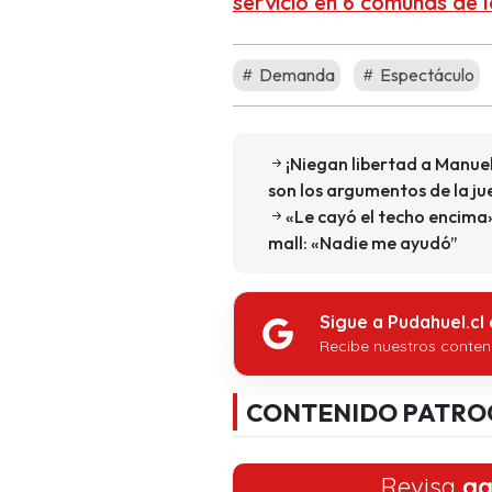
servicio en 6 comunas de 
Demanda
Espectáculo
¡Niegan libertad a Manuel
son los argumentos de la ju
«Le cayó el techo encima
mall: «Nadie me ayudó”
Sigue a Pudahuel.cl
Recibe nuestros conten
CONTENIDO PATRO
Revisa
aq