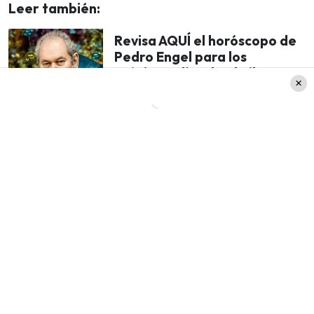
Leer también:
Revisa AQUÍ el horóscopo de
Pedro Engel para los
próximos días de abril y
entérate como le irá a tu
signo
Sin embargo, el periodista se quitó el gorro y
salieron a la luz su características canas y el
peinado que ya conocíamos
. Ante esto, comentó
que se trataba de una pintura de pelo
temporal y dijo: «Es una pintura momentánea.
Me sentí ridículo, porque mis canitas son mis
canitas»
. Comentó.