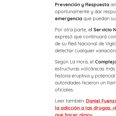
Prevención y Respuesta
ant
oportunamente y dar resp
emergencia
que puedan sur
Por otra parte, e
l Servicio
expresó que continuará con
de su Red Nacional de Vigil
detectar cualquier variació
Según La Hora, el
Complejo
estructuras volcánicas más 
historia eruptiva y potencial
autoridades hicieron un lla
oficiales.
Leer también:
Daniel Fuenz
la adicción a las drogas:
que hacer algo»