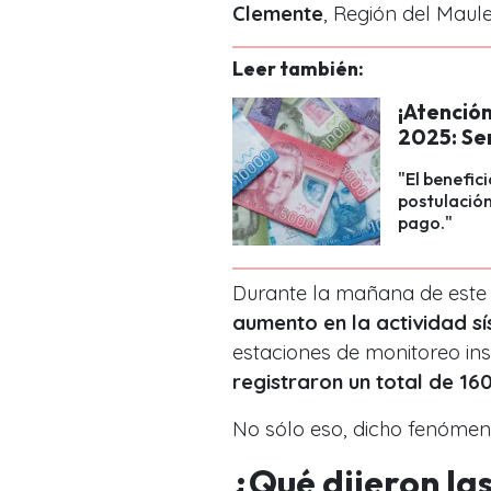
Clemente
, Región del Maule
Leer también:
¡Atención
2025: Se
"El benefic
postulación
pago."
Durante la mañana de este l
aumento en la actividad sí
estaciones de monitoreo in
registraron un total de 16
No sólo eso, dicho fenóme
¿Qué dijeron la