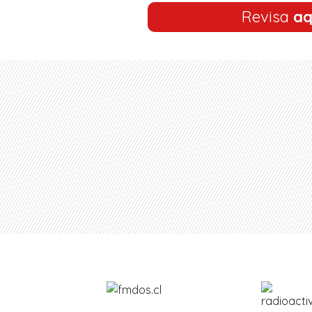
Revisa
aq