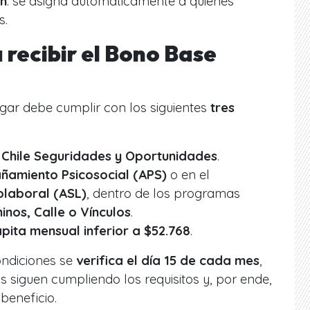
ón
: se asigna automáticamente a quienes
s.
 recibir el Bono Base
gar debe cumplir con los siguientes
tres
a
Chile Seguridades y Oportunidades
.
amiento Psicosocial (APS)
o en el
laboral (ASL)
, dentro de los programas
inos, Calle o Vínculos
.
pita mensual inferior a $52.768
.
ondiciones se
verifica el día 15 de cada mes
,
s siguen cumpliendo los requisitos y, por ende,
beneficio.