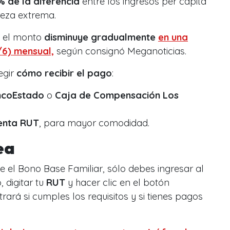
% de la diferencia
entre los ingresos per cápita
reza extrema.
, el monto
disminuye gradualmente
en una
/6) mensual,
según consignó Meganoticias.
egir
cómo recibir el pago
:
ncoEstado
o
Caja de Compensación Los
uenta RUT
, para mayor comodidad.
ea
e el Bono Base Familiar, sólo debes ingresar al
, digitar tu
RUT
y hacer clic en el botón
trará si cumples los requisitos y si tienes pagos