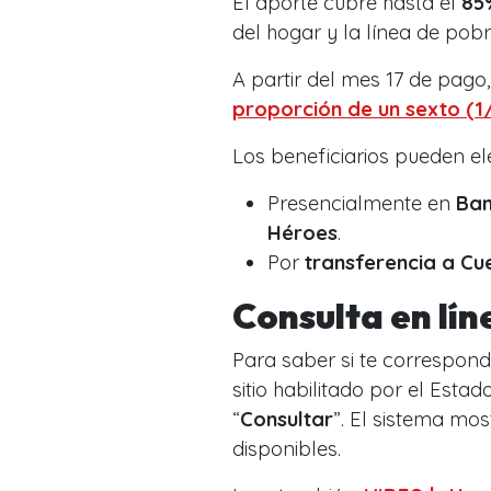
El aporte cubre hasta el
85
del hogar y la línea de pob
A partir del mes 17 de pago
proporción de un sexto (1
Los beneficiarios pueden el
Presencialmente en
Ba
Héroes
.
Por
transferencia a C
Consulta en lín
Para saber si te correspond
sitio habilitado por el Estado
“
Consultar
”. El sistema mos
disponibles.