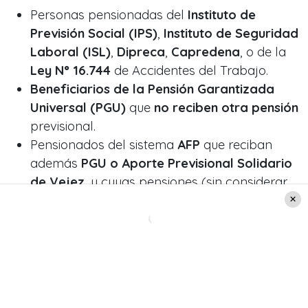
Personas pensionadas del
Instituto de
Previsión Social (IPS)
,
Instituto de Seguridad
Laboral (ISL)
,
Dipreca
,
Capredena
, o de la
Ley N° 16.744
de Accidentes del Trabajo.
Beneficiarios de la Pensión Garantizada
Universal (PGU)
que
no reciben otra pensión
previsional.
Pensionados del sistema
AFP
que reciban
además
PGU o Aporte Previsional Solidario
de Vejez
, y cuyas pensiones (sin considerar
estos aportes) sean iguales o inferiores a
$222.475.
Personas pensionadas del sistema
AFP con
pensiones mínimas con Garantía Estatal
.
Personas con pensiones por
leyes especiales
(Rettig, Valech, exonerados políticos),