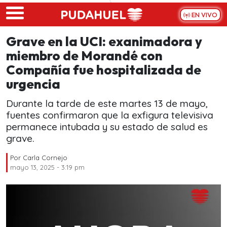
Skip to main content
EN VIVO
Grave en la UCI: exanimadora y
miembro de Morandé con
Compañía fue hospitalizada de
urgencia
Durante la tarde de este martes 13 de mayo,
fuentes confirmaron que la exfigura televisiva
permanece intubada y su estado de salud es
grave.
Por
Carla Cornejo
mayo 13, 2025 - 3:19 pm