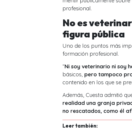
mentir públicamente sobre 
profesional.
No es veterinari
figura pública
Uno de los puntos más impa
formación profesional.
“
Ni soy veterinario ni soy
básicos,
pero tampoco pro
contenido en los que se pr
Además, Cuesta admitió que
realidad una
granja priva
no rescatados, como él a
Leer también: