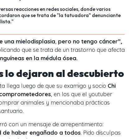
ersas reacciones en redes sociales, donde varios
cordaron que se trata de "la tatuadora" denunciante
lista."
e una
mielodisplasia
,
pero no tengo cáncer”,
plicando que se trata de un trastorno que afecta
anguíneas en la médula ósea.
s lo dejaron al descubierto
ta llega luego de que su examigo y socio
Chi
 comprometedores
, en los que el youtuber
omprar animales y mencionaba prácticas
santuario.
cerró con un mensaje de arrepentimiento:
d de haber engañado a todos
. Pido disculpas