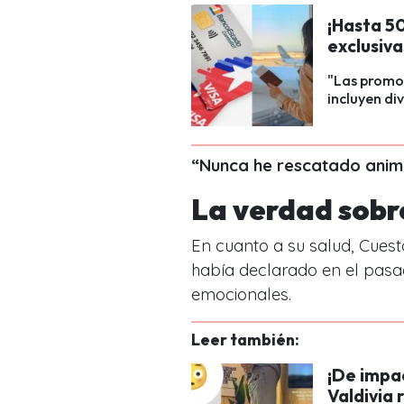
¡Hasta 5
exclusiv
"Las promo
incluyen di
“Nunca he rescatado anima
La verdad sobr
En cuanto a su salud, Cuest
había declarado en el pasad
emocionales.
Leer también:
¡De impa
Valdivia