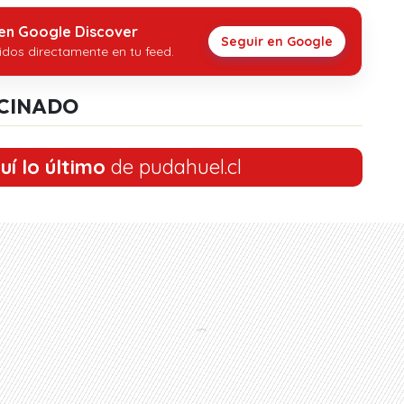
 en Google Discover
Seguir en Google
idos directamente en tu feed.
CINADO
uí lo último
de pudahuel.cl