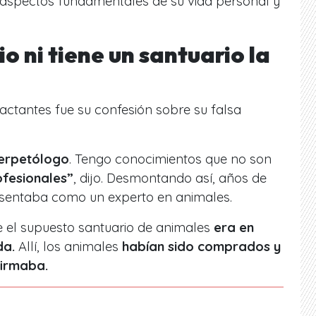
aspectos fundamentales de su vida personal y
o ni tiene un santuario la
ctantes fue su confesión sobre su falsa
 herpetólogo
. Tengo conocimientos que no son
fesionales”
, dijo. Desmontando así, años de
esentaba como un experto en animales.
 el supuesto santuario de animales
era en
da.
Allí, los animales
habían sido comprados y
firmaba.