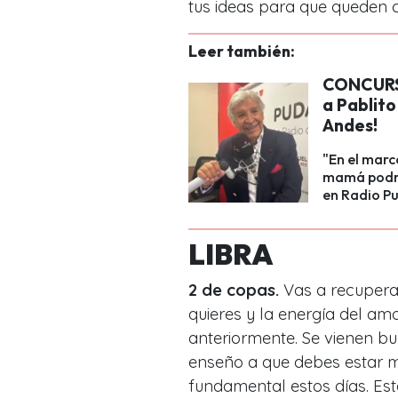
tus ideas para que queden c
Leer también:
CONCURSO
a Pablito
Andes!
"En el marc
mamá podría
en Radio P
LIBRA
2 de copas.
Vas a recupera
quieres y la energía del a
anteriormente. Se vienen bue
enseño a que debes estar má
fundamental estos días. Es