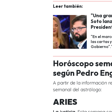
Leer también:
"Una gran
Soto lan
Presiden
"En el marc
las cartas 
Gobierno".
Horóscopo seman
según Pedro En
A partir de la información 
semanal del astrólogo:
ARIES
La justicia.
Esta semana ser