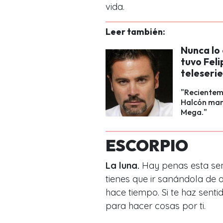
vida.
Leer también:
Nunca lo
tuvo Fel
teleserie
"Recienteme
Halcón mant
Mega."
ESCORPIO
La luna.
Hay penas esta sem
tienes que ir sanándola de 
hace tiempo. Si te haz sen
para hacer cosas por ti.