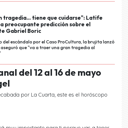
 tragedia... tiene que cuidarse": Latife
za preocupante predicción sobre el
te Gabriel Boric
o del escándalo por el Caso ProCultura, la brujita lanzó
y aseguró que "va a traer una gran tragedia al
"
al del 12 al 16 de mayo
gel
recabada por La Cuarta, este es el horóscopo
á muy importante para ti porque vas a tener