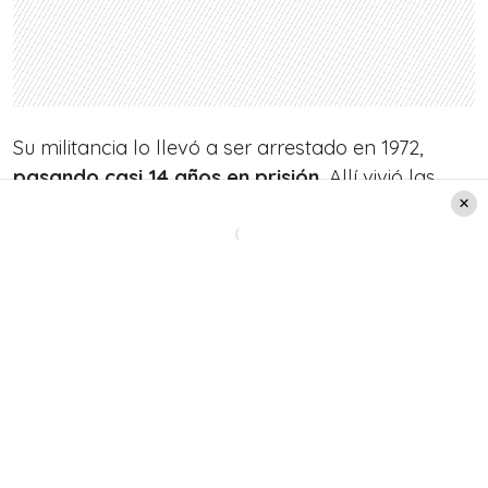
Su militancia lo llevó a ser arrestado en 1972,
pasando casi 14 años en prisión.
Allí vivió las
vicisitudes de un sistema represivo que
marcó
para siempre su visión
sobre el poder, la
libertad y la justicia,
según reseñó El País.
El legado de un líder comprometido
con la paz
Su perspectiva sobre la reconciliación fue
fundamental para los procesos de paz en varios
países latinoamericanos, especialmente en
Colombia. Mujica no solo ofreció su apoyo moral.