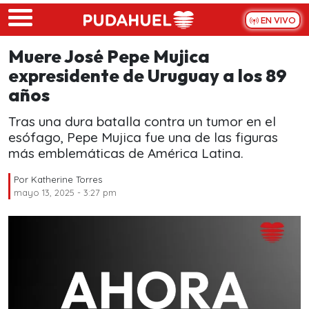
Skip to main content
EN VIVO
Muere José Pepe Mujica
expresidente de Uruguay a los 89
años
Tras una dura batalla contra un tumor en el
esófago, Pepe Mujica fue una de las figuras
más emblemáticas de América Latina.
Por
Katherine Torres
mayo 13, 2025 - 3:27 pm