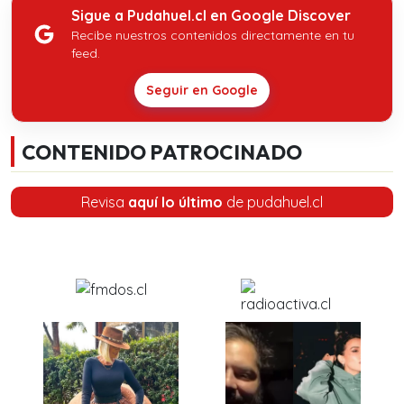
Sigue a Pudahuel.cl en Google Discover
Recibe nuestros contenidos directamente en tu
feed.
Seguir en Google
CONTENIDO PATROCINADO
Revisa
aquí lo último
de pudahuel.cl