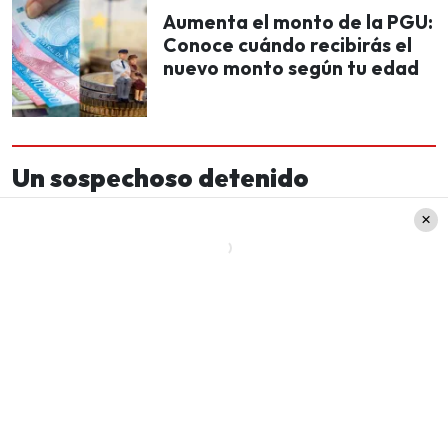
Aumenta el monto de la PGU:
Conoce cuándo recibirás el
nuevo monto según tu edad
Un sospechoso detenido
La policía japonesa detuvo a un
hombre de 31
años, desempleado y de nacionalidad de Sri
Lanka
, quien se encontraba en el lugar. Según su
versión, fue testigo del incendio, pero a
firmó que
fue
«incapaz de apagarlo por el impacto
emocional»
.