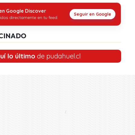
 en Google Discover
Seguir en Google
idos directamente en tu feed.
CINADO
uí lo último
de pudahuel.cl