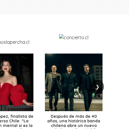
❯
ez, finalista de
Después de más de 40
Ante 
erso Chile: “La
años, una histórica banda
petr
 mental sí es la
chilena abre un nuevo
precio