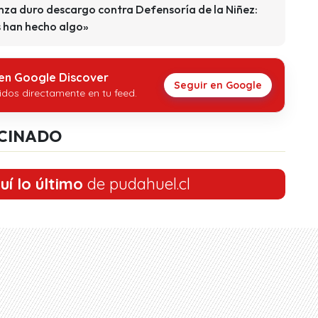
za duro descargo contra Defensoría de la Niñez:
s han hecho algo»
 en Google Discover
Seguir en Google
idos directamente en tu feed.
CINADO
uí lo último
de pudahuel.cl