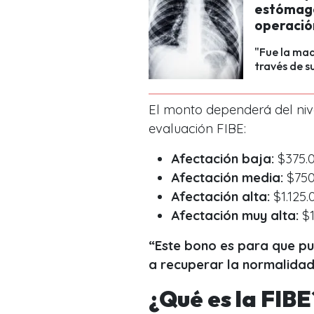
estómago
operació
"Fue la mad
través de s
El monto dependerá del nive
evaluación FIBE:
Afectación baja:
$375.
Afectación media:
$750
Afectación alta:
$1.125.
Afectación muy alta:
$1
“Este bono es para que p
a recuperar la normalidad”
¿Qué es la FIBE