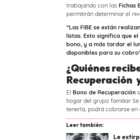
trabajando con las
Fichas 
permitirán determinar el ni
“Las FIBE se están realiza
listas. Esto significa que
bono, y a más tardar el l
disponibles para su cobro”
¿Quiénes recib
Recuperación 
El
Bono de Recuperación
s
hogar del grupo familiar. S
tenerla, podrá cobrarse en 
Leer también:
Le extirp