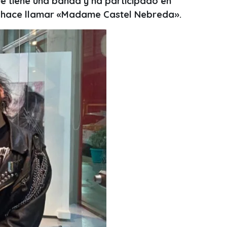
e tiene una banda y ha participado en
se hace llamar «Madame Castel Nebreda».