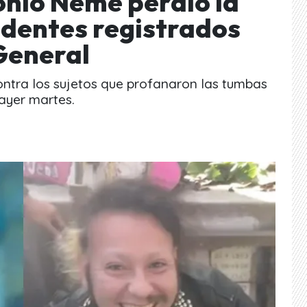
nio Neme perdió la
identes registrados
General
ontra los sujetos que profanaron las tumbas
ayer martes.