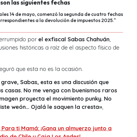
son las siguientes fechas
coles 14 de mayo, comenzó la segunda de cuatro fechas
rrespondientes a la devolución de impuestos 2025."
nterrumpido por
el exfiscal Sabas Chahuán
,
usiones históricas a raíz de el aspecto físico de
guró que esta no es la ocasión.
 grave, Sabas, esta es una discusión que
s casas.
No me venga con buenismos raros
u imagen proyecta el movimiento punky. No
triste weón… Ojalá le saquen la cresta»
,
Para ti Mamá: ¡Gana un almuerzo junto a
dio de Chile y Caja Los Andes!