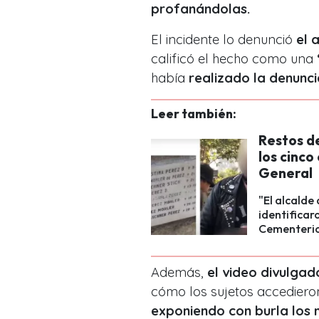
profanándolas.
El incidente lo denunció
el a
calificó el hecho como una
había
realizado la denuncia
Leer también:
Restos d
los cinc
General
"El alcalde
identificar
Cementerio
Además,
el video divulgad
cómo los sujetos accediero
exponiendo con burla los 