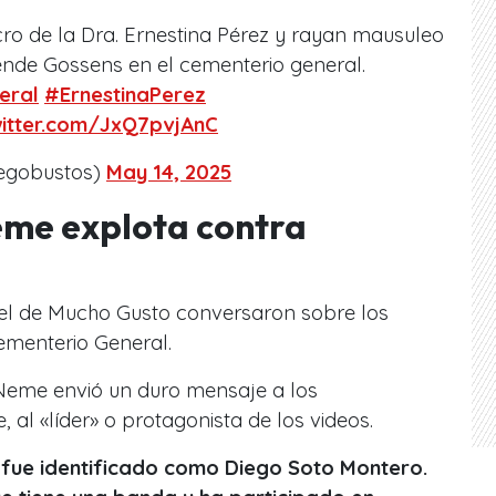
ro de la Dra. Ernestina Pérez y rayan mausuleo
ende Gossens en el cementerio general.
eral
#ErnestinaPerez
witter.com/JxQ7pvjAnC
iegobustos)
May 14, 2025
eme explota contra
el de Mucho Gusto conversaron sobre los
Cementerio General.
 Neme envió un duro mensaje a los
 al «líder» o protagonista de los videos.
fue identificado como Diego Soto Montero.