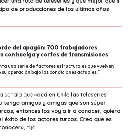
cer una ruta de teleseries y qué mejor que ir
 tipo de producciones de los últimos años
orde del apagón: 700 trabajadores
 con huelga y cortes de transmisiones
ta una serie de factores estructurales que vuelven
e su operación bajo las condiciones actuales."
ta señala que
«acá en Chile las teleseries
Yo tengo amigos y amigas que son súper
urcos, entonces los voy a ir a conocer, quiero
el éxito de los actores turcos. Creo que es
 conocer»
, dijo.