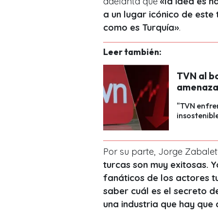
adelanta que
«la idea es ha
a un lugar icónico de este
como es Turquía»
.
Leer también:
TVN al b
amenazan
"TVN enfren
insostenibl
Por su parte, Jorge Zabale
turcas son muy exitosas. 
fanáticos de los actores t
saber cuál es el secreto d
una industria que hay que