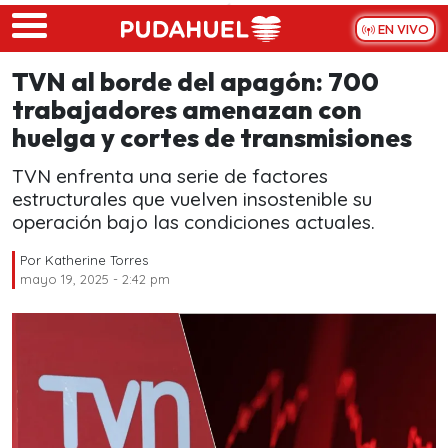
Skip to main content
EN VIVO
TVN al borde del apagón: 700
trabajadores amenazan con
huelga y cortes de transmisiones
TVN enfrenta una serie de factores
estructurales que vuelven insostenible su
operación bajo las condiciones actuales.
Por
Katherine Torres
mayo 19, 2025 - 2:42 pm