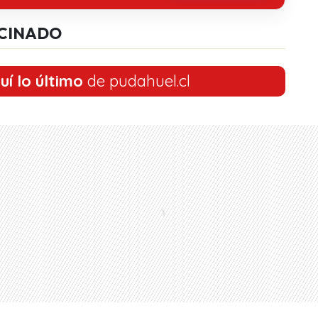
CINADO
uí lo último
de pudahuel.cl