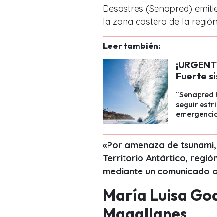
Desastres (Senapred) emiti
la zona costera de la región
Leer también:
¡URGENTE
Fuerte si
"Senapred h
seguir estr
emergencia
«Por amenaza de tsunami, 
Territorio Antártico, regi
mediante un comunicado of
María Luisa Go
Magallanes