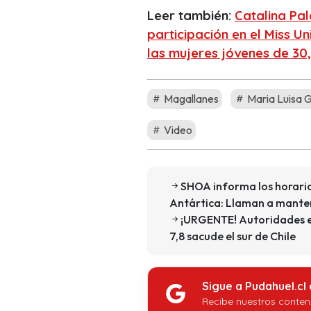
Leer también:
Catalina Pal
participación en el Miss Un
las mujeres jóvenes de 30
Magallanes
Maria Luisa 
Video
SHOA informa los horario
Antártica: Llaman a mante
¡URGENTE! Autoridades e
7,8 sacude el sur de Chile
Sigue a Pudahuel.cl
Recibe nuestros conten