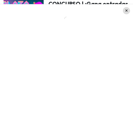
CONCURSO | ¡Gana entradas
para ir a Plaza Gamer Caja
Los Andes by Festigame con
tu familia!
Por su parte Annabel le dejo el siguiente mensaje
a Juan Pedro. «Haciendo acá el aguante todos,
confiando muchísimo en ti, en tu capacidad, en tu
manera de ser. Me imagino cómo te están
disfrutando ahí. Está todo bien acá. A Guillermo
(su hijo) lo he estado viendo estos días, está
contento».
«Mira la luna cuando te haga falta»
Por otro lado, le dedicó palabras de cariño y