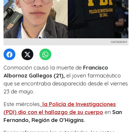
INSTAGRAM
Conmoción causó la muerte de
Francisco
Albornoz Gallegos (21),
el joven farmacéutico
que se encontraba desaparecido desde el viernes
23 de mayo.
Este miércoles,
la
Policía de Investigaciones
(PDI)
dio con el hallazgo de su cuerpo
en
San
Fernando, Región de O’Higgins.