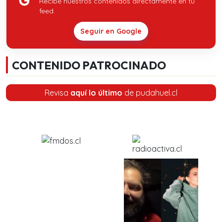
Recibe nuestros contenidos directamente en tu
feed.
Seguir en Google
CONTENIDO PATROCINADO
Revisa
aquí lo último
de pudahuel.cl