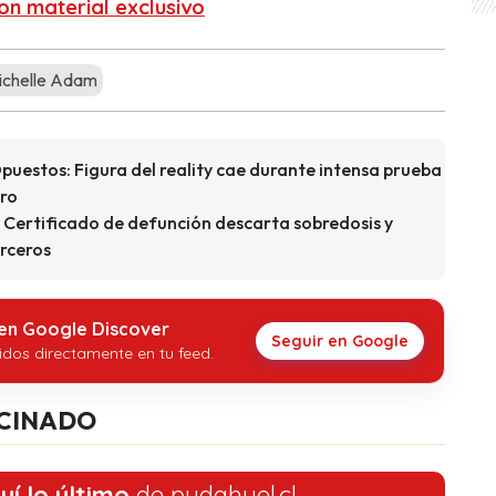
on material exclusivo
chelle Adam
puestos: Figura del reality cae durante intensa prueba
ro
 Certificado de defunción descarta sobredosis y
erceros
 en Google Discover
Seguir en Google
idos directamente en tu feed.
CINADO
uí lo último
de pudahuel.cl