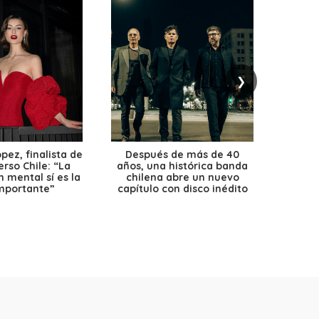
❯
ez, finalista de
Después de más de 40
Ante 
erso Chile: “La
años, una histórica banda
petr
 mental sí es la
chilena abre un nuevo
precio
mportante”
capítulo con disco inédito