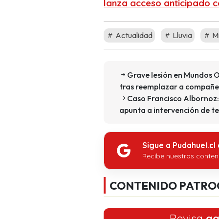
lanza acceso anticipado c
Actualidad
Lluvia
Mi
Grave lesión en Mundos O
tras reemplazar a compañe
Caso Francisco Albornoz:
apunta a intervención de t
Sigue a Pudahuel.cl
Recibe nuestros conten
CONTENIDO PATRO
Revisa
aq