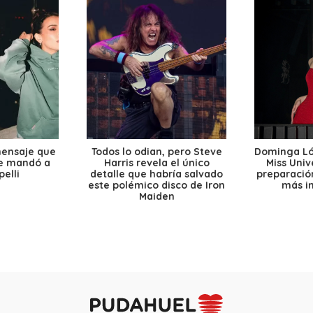
mensaje que
Todos lo odian, pero Steve
Dominga Lóp
le mandó a
Harris revela el único
Miss Univ
elli
detalle que habría salvado
preparación
este polémico disco de Iron
más i
Maiden