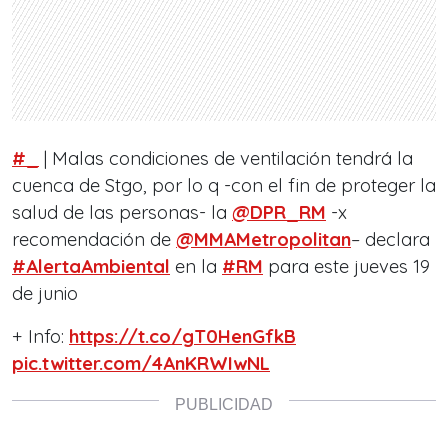
#_
| Malas condiciones de ventilación tendrá la
cuenca de Stgo, por lo q -con el fin de proteger la
salud de las personas- la
@DPR_RM
-x
recomendación de
@MMAMetropolitan
– declara
#AlertaAmbiental
en la
#RM
para este jueves 19
de junio
+ Info:
https://t.co/gT0HenGfkB
pic.twitter.com/4AnKRWIwNL