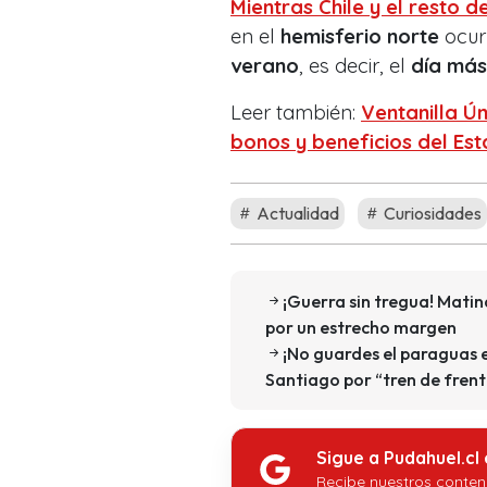
Mientras Chile y el resto d
en el
hemisferio norte
ocurr
verano
, es decir, el
día más
Leer también:
Ventanilla Ún
bonos y beneficios del Es
Actualidad
Curiosidades
¡Guerra sin tregua! Matin
por un estrecho margen
¡No guardes el paraguas e
Santiago por “tren de frent
Sigue a Pudahuel.cl
Recibe nuestros conten