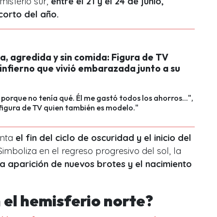
emisferio sur,
entre el 21 y el 24 de junio,
corto del año.
, agredida y sin comida: Figura de TV
 infierno que vivió embarazada junto a su
porque no tenía qué. Él me gastó todos los ahorros...",
figura de TV quien también es modelo."
enta
el fin del ciclo de oscuridad y el inicio del
imboliza en el regreso progresivo del sol, la
la aparición de nuevos brotes y el nacimiento
 el hemisferio norte?