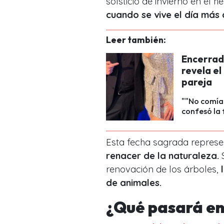
solsticio de invierno en el h
cuando se vive el día más 
Leer también:
Encerrada
revela el
pareja
""No comía 
confesó la 
Esta fecha sagrada repres
renacer de la naturaleza.
S
renovación de los árboles,
de animales.
¿Qué pasará en