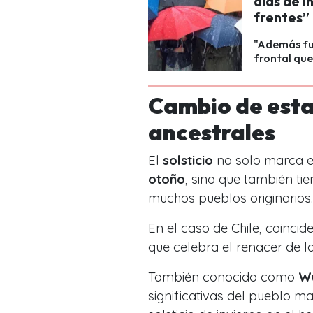
días de i
frentes”
"Además fu
frontal que 
Cambio de estac
ancestrales
El
solsticio
no solo marca el
otoño
, sino que también ti
muchos pueblos originarios.
En el caso de Chile, coincid
que celebra el renacer de l
También conocido como
Wü
significativas del pueblo m