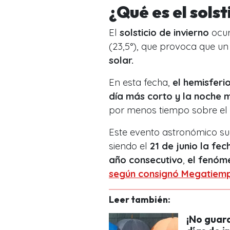
¿Qué es el solst
El
solsticio de invierno
ocur
(23,5°), que provoca que un
solar.
En esta fecha,
el hemisferio
día más corto y la noche 
por menos tiempo sobre el 
Este evento astronómico s
siendo el
21 de junio la fe
año consecutivo
,
el fenóme
según consignó Megatiem
Leer también:
¡No guar