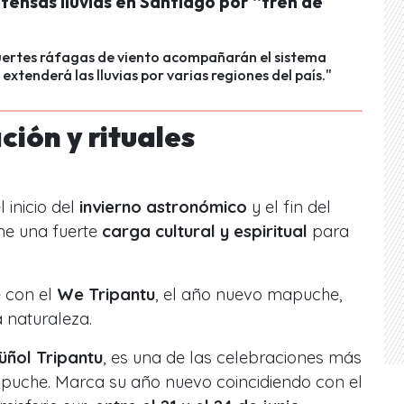
ntensas lluvias en Santiago por “tren de
ertes ráfagas de viento acompañarán el sistema
extenderá las lluvias por varias regiones del país."
ión y rituales
 inicio del
invierno astronómico
y el fin del
ene una fuerte
carga cultural y espiritual
para
e con el
We Tripantu
, el año nuevo mapuche,
a naturaleza.
ñol Tripantu
, es una de las celebraciones más
apuche. Marca su año nuevo coincidiendo con el