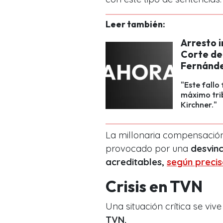
Leer también:
Arresto i
Corte de 
Fernánd
"Este fallo
máximo tri
Kirchner."
La millonaria compensación
provocado por una
desvin
acreditables,
según precis
Crisis en TVN
Una situación crítica se vive
TVN.