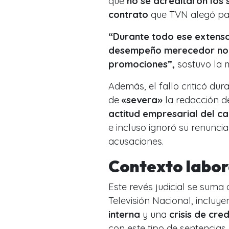
que
no se acreditaron los
contrato
que TVN alegó para
“Durante todo ese extenso
desempeño merecedor no so
promociones”,
sostuvo la m
Además, el fallo criticó dur
de
«severa»
la redacción d
actitud empresarial del ca
e incluso ignoró su renunci
acusaciones.
Contexto labor
Este revés judicial se suma
Televisión Nacional, incluy
interna
y una
crisis de cred
con este tipo de sentencias.