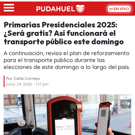
Skip to main content
EN VIVO
Primarias Presidenciales 2025:
¿Será gratis? Así funcionará el
transporte público este domingo
A continuación, revisa el plan de reforzamiento
para el transporte público durante las
elecciones de este domingo a lo largo del país.
Por
Carla Cornejo
junio 29, 2025 - 1:17 pm