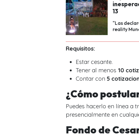
inespera
13
"Las declar
reality Mu
Requisitos:
Estar cesante.
Tener al menos
10 coti
Contar con
5 cotizacio
¿Cómo postula
Puedes hacerlo en línea a t
presencialmente en cualquie
Fondo de Cesan