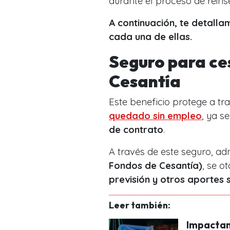
durante el proceso de reinse
A continuación, te detalla
cada una de ellas.
Seguro para ce
Cesantía
Este beneficio protege a tr
quedado sin empleo
, ya s
de contrato
.
A través de este seguro, ad
Fondos de Cesantía)
, se o
previsión y otros aportes 
Leer también:
Impactan