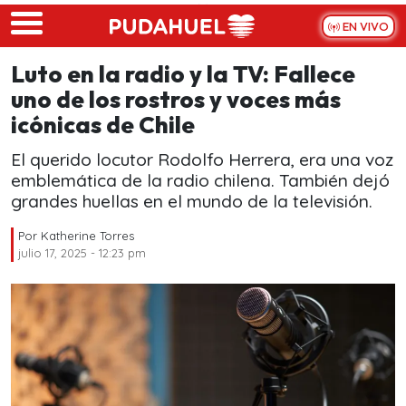
Skip to main content
EN VIVO
Luto en la radio y la TV: Fallece
uno de los rostros y voces más
icónicas de Chile
El querido locutor Rodolfo Herrera, era una voz
emblemática de la radio chilena. También dejó
grandes huellas en el mundo de la televisión.
Por
Katherine Torres
julio 17, 2025 - 12:23 pm