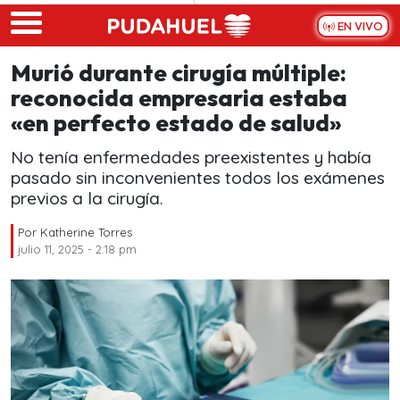
Skip to main content
EN VIVO
Murió durante cirugía múltiple:
reconocida empresaria estaba
«en perfecto estado de salud»
No tenía enfermedades preexistentes y había
pasado sin inconvenientes todos los exámenes
previos a la cirugía.
Por
Katherine Torres
julio 11, 2025 - 2:18 pm