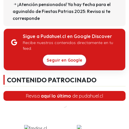
¡Atención pensionados! Ya hay fecha para el
aguinaldo de Fiestas Patrias 2025: Revisa si te
corresponde
Sigue a Pudahuel.cl en Google Discover
Recibe nuestros contenidos directamente en tu
feed.
Seguir en Google
CONTENIDO PATROCINADO
Revisa
aquí lo último
de pudahuel.cl