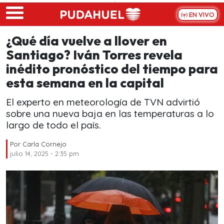
Skip to main content
EN VIVO
¿Qué día vuelve a llover en
Santiago? Iván Torres revela
inédito pronóstico del tiempo para
esta semana en la capital
El experto en meteorología de TVN advirtió
sobre una nueva baja en las temperaturas a lo
largo de todo el país.
Por
Carla Cornejo
julio 14, 2025 - 2:35 pm