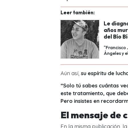
Leer también:
Le diagno
años muri
del Bío B
"Francisco 
Ángeles y e
Aún así,
su espíritu de luc
“Solo tú sabes cuántas ve
este tratamiento, que de
Pero insistes en recordar
El mensaje de 
En la misma publicación, la