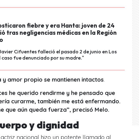
sticaron fiebre y era Hanta: joven de 24
ó tras negligencias médicas en la Región
ío
Javier Cifuentes falleció el pasado 2 de junio en Los
l caso fue denunciado por su madre."
ha y amor propio se mantienen intactos
.
ces he querido rendirme y he pensado que
bería curarme, también me está enfermando.
me que aún queda fuerza”, precisó Melo.
cuerpo y dignidad
 actriz nacional hizo un potente llamado al