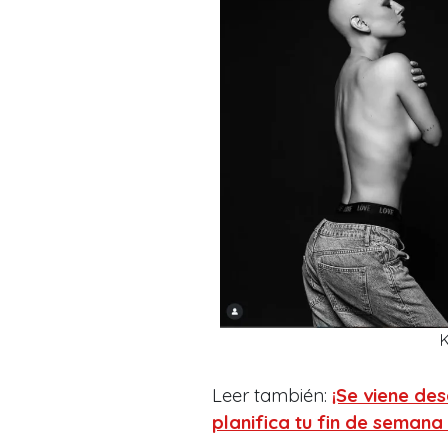
K
Leer también:
¡Se viene de
planifica tu fin de semana