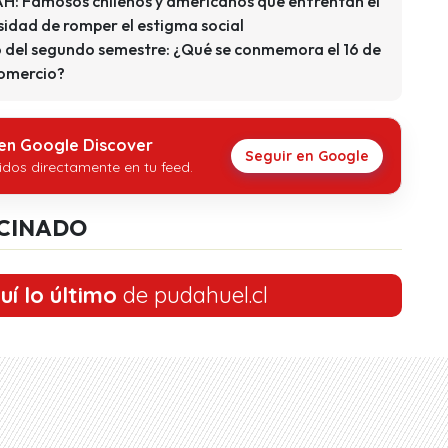
AH: Famosos chilenos y americanos que enfrentan el
sidad de romper el estigma social
do del segundo semestre: ¿Qué se conmemora el 16 de
comercio?
 en Google Discover
Seguir en Google
idos directamente en tu feed.
CINADO
uí lo último
de pudahuel.cl