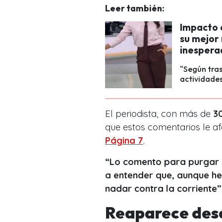
Leer también:
Impacto e
su mejor
inespera
"Según tra
actividades 
El periodista, con más de
30
que estos comentarios le 
Página 7
.
“Lo comento para purgar l
a entender que, aunque h
nadar contra la corriente”,
Reaparece desd