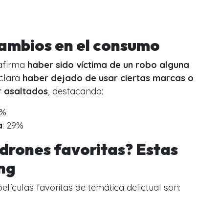
cambios en el consumo
 afirma
haber sido víctima de un robo alguna
eclara
haber dejado de usar ciertas marcas o
r asaltados
, destacando:
5%
a
: 29%
adrones favoritas? Estas
ing
elículas favoritas de temática delictual son: