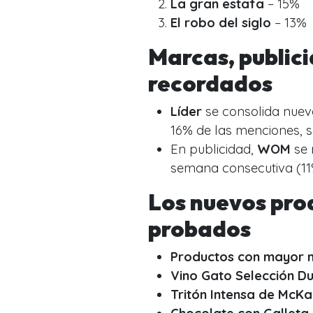
La gran estafa
– 15%
El robo del siglo
– 13%
Marcas, public
recordados
Líder
se consolida nue
16% de las menciones, 
En publicidad,
WOM
se 
semana consecutiva (11
Los nuevos pro
probados
Productos con mayor n
Vino Gato Selección D
Tritón Intensa de McKa