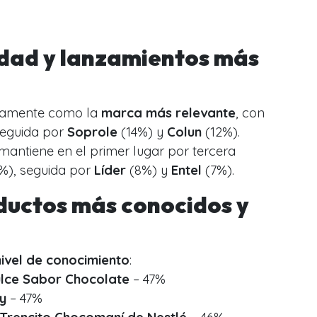
idad y lanzamientos más
vamente como la
marca más relevante
, con
seguida por
Soprole
(14%) y
Colun
(12%).
mantiene en el primer lugar por tercera
%), seguida por
Líder
(8%) y
Entel
(7%).
ductos más conocidos y
ivel de conocimiento
:
ulce Sabor Chocolate
– 47%
y
– 47%