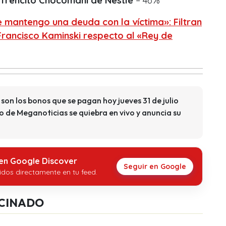
 Trencito Chocomaní de Nestlé
– 46%
 mantengo una deuda con la víctima»: Filtran
rancisco Kaminski respecto al «Rey de
 son los bonos que se pagan hoy jueves 31 de julio
 de Meganoticias se quiebra en vivo y anuncia su
 en Google Discover
Seguir en Google
idos directamente en tu feed.
CINADO