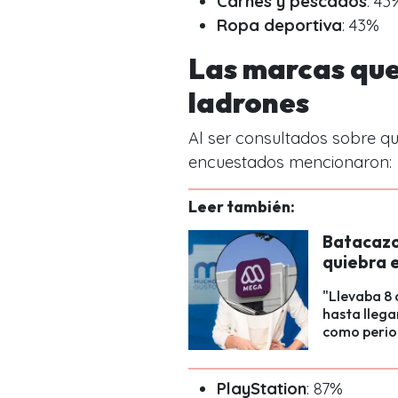
Carnes y pescados
: 43
Ropa deportiva
: 43%
Las marcas que
ladrones
Al ser consultados sobre q
encuestados mencionaron:
Leer también:
Batacazo
quiebra e
"Llevaba 8
hasta llegar
como perio
PlayStation
: 87%