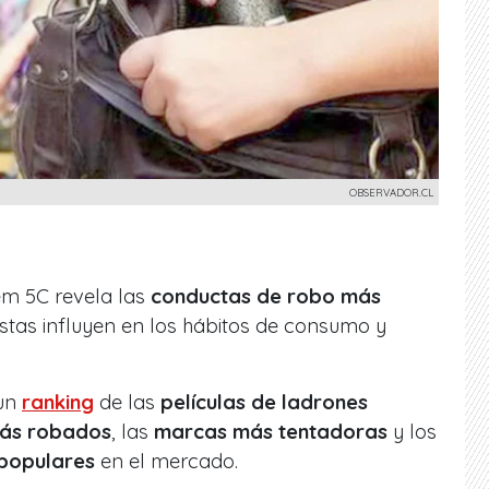
OBSERVADOR.CL
em 5C revela las
conductas de robo más
tas influyen en los hábitos de consumo y
 un
ranking
de las
películas de ladrones
ás robados
, las
marcas más tentadoras
y los
populares
en el mercado.