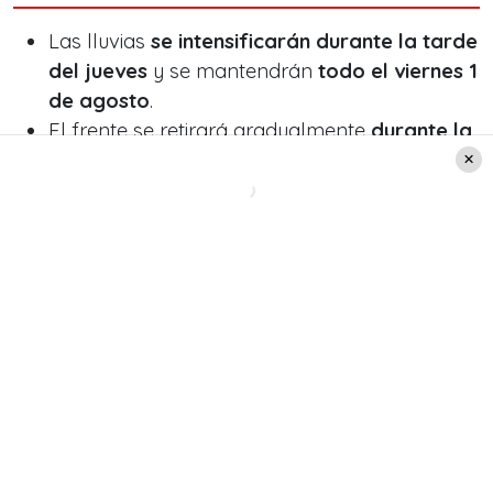
Las lluvias
se intensificarán durante la tarde
del jueves
y se mantendrán
todo el viernes 1
de agosto
.
El frente se retirará gradualmente
durante la
mañana del sábado 2 de agosto
, cerca de
las 8:00 o 9:00 horas.
¿Habrá viento?
Sí. En la zona central de Santiago, se esperan
rachas de viento entre 25 y 30 km/h
, mientras
que en
Melipilla podrían alcanzar los 40 km/h
,
advirtió Sepúlveda.