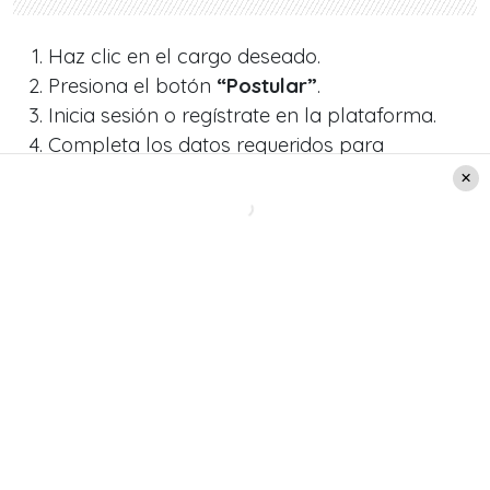
Haz clic en el cargo deseado.
Presiona el botón
“Postular”
.
Inicia sesión o regístrate en la plataforma.
Completa los datos requeridos para
formalizar tu postulación.
Portal de Empleos Públicos
Se trata de una iniciativa del Servicio Civil
destinada a
difundir las convocatorias
laborales de los distintos servicios públicos
, a
las que pueden postular tanto
personas chilenas
como extranjeras con permiso de residencia
,
siempre que cumplan con los requisitos
específicos de cada proceso.